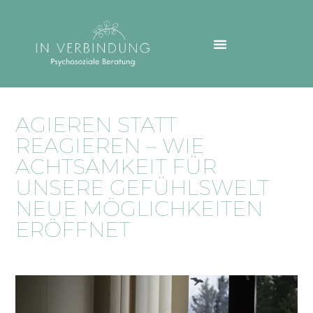
AGIEREN STATT
REAGIEREN – WIE
ACHTSAMKEIT FÜR
UNSERE GEFÜHLSWELT
NEUE MÖGLICHKEITEN
ERÖFFNET