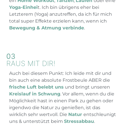
ein
Home Workout
,
Tanzen
,
Laufen
oder eine
Yoga-Einhei
t. Ich bin übrigens eher bei
Letzterem (Yoga) anzutreffen, da ich für mich
total super Effekte erzielen kann, wenn ich
Bewegung & Atmung verbinde
.
03
RAUS MIT DIR!
Auch bei diesem Punkt: Ich leide mit dir und
bin auch eine absolute Frostbeule ABER die
frische Luft belebt uns
und bringt unseren
Kreislauf in Schwung
. Vor allem, wenn du die
Möglichkeit hast in einen Park zu gehen oder
irgendwo die Natur zu genießen, ist das
wirklich sehr wertvoll. Die
Natur
entschleunigt
uns &
unterstützt
beim
Stressabbau
.