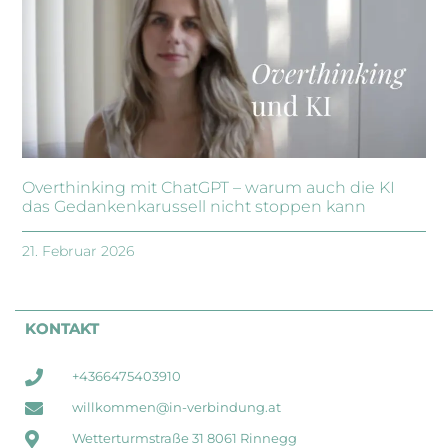
Overthinking mit ChatGPT – warum auch die KI
das Gedankenkarussell nicht stoppen kann
21. Februar 2026
KONTAKT
+4366475403910
willkommen@in-verbindung.at
Wetterturmstraße 31 8061 Rinnegg